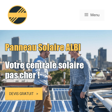
Aller
au
Menu
contenu
Panneau Solaire ALBI
Votre centrale solaire
pas cher !
DEVIS GRATUIT