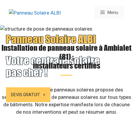
Aller
au
Menu
contenu
Panneau Solaire ALBI
Installation de panneau solaire à Ambialet
(81) :
Votre centrale solaire
installateurs certifiés
pas cher !
Notre entreprise de panneaux solaires propose des
DEVIS GRATUIT
services d’installation de panneaux solaires sur tous types
de bâtiments. Notre expertise manifeste lors de chacune
de nos interventions et peut se résumer ainsi.