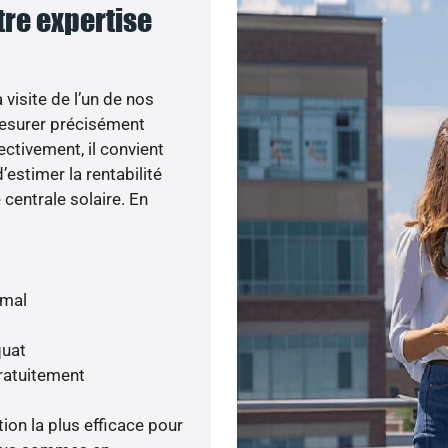
tre expertise
visite de l’un de nos
esurer précisément
ectivement, il convient
’estimer la rentabilité
centrale solaire. En
imal
quat
gratuitement
tion la plus efficace pour