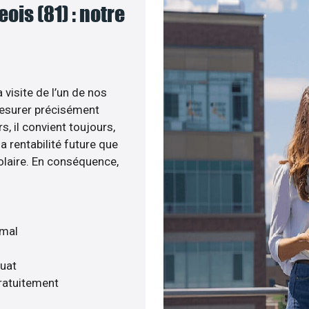
ois (81) : notre
 visite de l’un de nos
esurer précisément
s, il convient toujours,
a rentabilité future que
olaire. En conséquence,
imal
quat
gratuitement