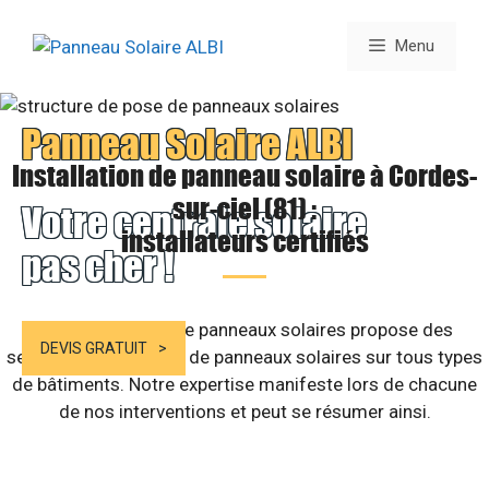
Aller
au
Menu
contenu
Panneau Solaire ALBI
Installation de panneau solaire à Cordes-
sur-ciel (81) :
Votre centrale solaire
installateurs certifiés
pas cher !
Notre entreprise de panneaux solaires propose des
DEVIS GRATUIT
services d’installation de panneaux solaires sur tous types
de bâtiments. Notre expertise manifeste lors de chacune
de nos interventions et peut se résumer ainsi.