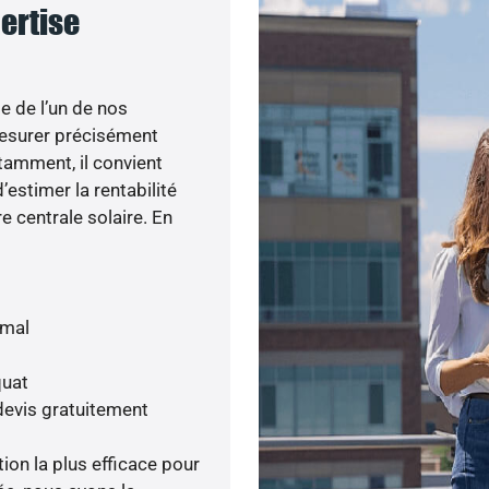
pertise
e de l’un de nos
esurer précisément
otamment, il convient
’estimer la rentabilité
e centrale solaire. En
imal
quat
devis gratuitement
tion la plus efficace pour