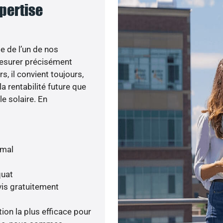
xpertise
e de l’un de nos
esurer précisément
s, il convient toujours,
a rentabilité future que
le solaire. En
imal
quat
is gratuitement
tion la plus efficace pour