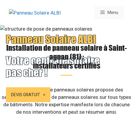
Aller
au
Menu
contenu
Panneau Solaire ALBI
Installation de panneau solaire à Saint-
agnan (81) :
Votre centrale solaire
installateurs certifiés
pas cher !
Notre entreprise de panneaux solaires propose des
DEVIS GRATUIT
services d’installation de panneaux solaires sur tous types
de bâtiments. Notre expertise manifeste lors de chacune
de nos interventions et peut se résumer ainsi.