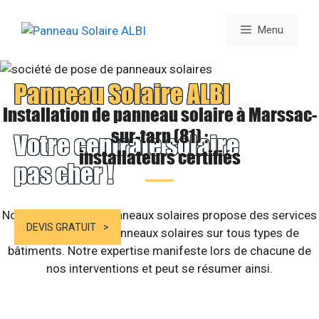
Aller
au
Menu
contenu
Panneau Solaire ALBI
Installation de panneau solaire à Marssac-
sur-tarn (81) :
Votre centrale solaire
installateurs certifiés
pas cher !
Notre structure de panneaux solaires propose des services
DEVIS GRATUIT
d’installation de panneaux solaires sur tous types de
bâtiments. Notre expertise manifeste lors de chacune de
nos interventions et peut se résumer ainsi.