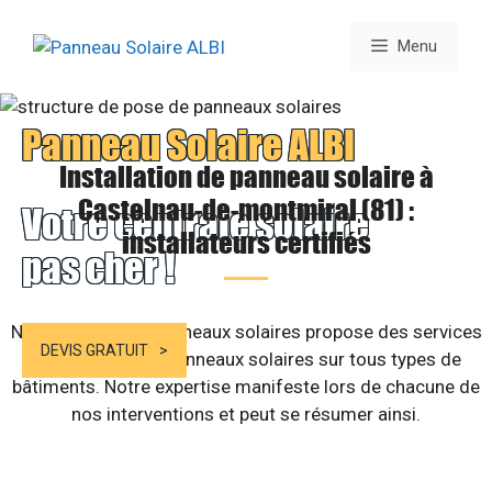
Aller
au
Menu
contenu
Panneau Solaire ALBI
Installation de panneau solaire à
Castelnau-de-montmiral (81) :
Votre centrale solaire
installateurs certifiés
pas cher !
Notre société de panneaux solaires propose des services
DEVIS GRATUIT
d’installation de panneaux solaires sur tous types de
bâtiments. Notre expertise manifeste lors de chacune de
nos interventions et peut se résumer ainsi.