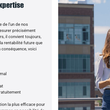
expertise
e de l’un de nos
esurer précisément
s, il convient toujours,
a rentabilité future que
n conséquence, voici
imal
at
gratuitement
tion la plus efficace pour